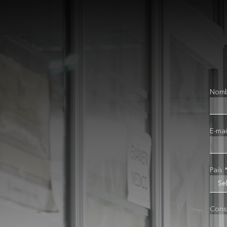
Nomb
E-mai
País 
Cons