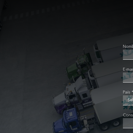
Nomb
E-mai
País 
Cons