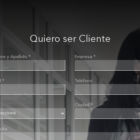
Quiero ser Cliente
re y Apellido *
Empresa *
l *
Teléfono
*
Ciudad *
ulta