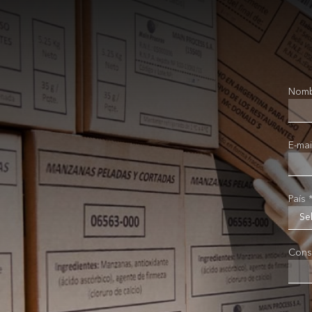
Nomb
E-mai
País 
Cons