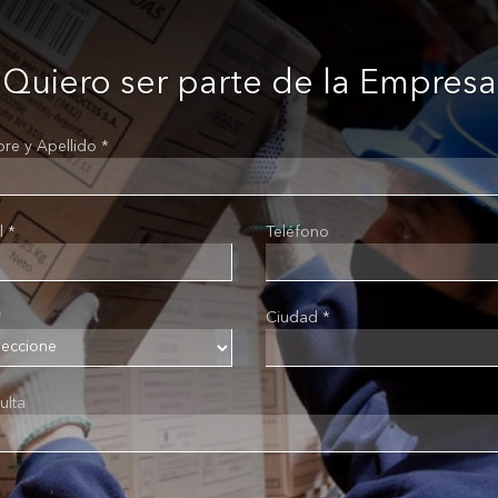
Quiero ser parte de la Empresa
re y Apellido *
l *
Teléfono
*
Ciudad *
ulta