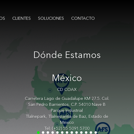
OS
CLIENTES
SOLUCIONES
CONTACTO
Dónde Estamos
México
CD COAX
Carretera Lago de Guadalupe KM 27.5. Col.
San Pedro Barrientos. C.P. 54010 Nave B
Parque Industrial
Tlalnepark, Tlalnepantla de Baz, Estado de
México
Tel: (+52) 55 5091 5700