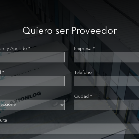
Quiero ser Proveedor
re y Apellido *
Empresa *
l *
Teléfono
*
Ciudad *
ulta